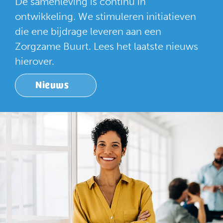
De samenleving is continu in
ontwikkeling. We stimuleren initiatieven
die ene bijdrage leveren aan een
Zorgzame Buurt. Lees het laatste nieuws
hierover.
Nieuws